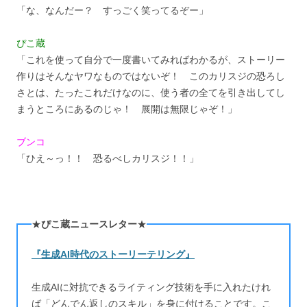
「な、なんだー？ すっごく笑ってるぞー」
ぴこ蔵
「これを使って自分で一度書いてみればわかるが、ストーリー
作りはそんなヤワなものではないぞ！ このカリスジの恐ろし
さとは、たったこれだけなのに、使う者の全てを引き出してし
まうところにあるのじゃ！ 展開は無限じゃぞ！」
ブンコ
「ひえ～っ！！ 恐るべしカリスジ！！」
★
ぴこ蔵ニュースレター
★
『生成AI時代のストーリーテリング』
生成AIに対抗できるライティング技術を手に入れたけれ
ば「どんでん返しのスキル」を身に付けることです。こ