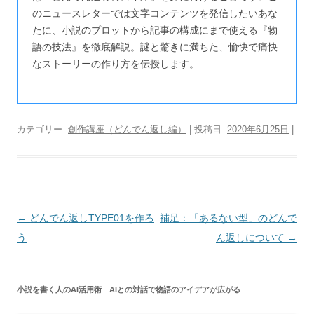
のニュースレターでは文字コンテンツを発信したいあな
たに、小説のプロットから記事の構成にまで使える『物
語の技法』を徹底解説。謎と驚きに満ちた、愉快で痛快
なストーリーの作り方を伝授します。
カテゴリー:
創作講座（どんでん返し編）
| 投稿日:
2020年6月25日
|
投
←
どんでん返しTYPE01を作ろ
補足：「あるない型」のどんで
稿
う
ん返しについて
→
ナ
ビ
小説を書く人のAI活用術 AIとの対話で物語のアイデアが広がる
ゲ