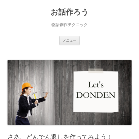
お話作ろう
物語創作テクニック
コ
メニュー
ン
テ
ン
ツ
へ
ス
キ
ッ
プ
さあ、どんでん返しを作ってみよう！