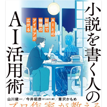
ー
シ
ョ
ン