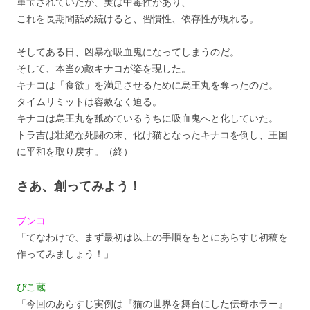
重宝されていたが、実は中毒性があり、
これを長期間舐め続けると、習慣性、依存性が現れる。
そしてある日、凶暴な吸血鬼になってしまうのだ。
そして、本当の敵キナコが姿を現した。
キナコは「食欲」を満足させるために烏王丸を奪ったのだ。
タイムリミットは容赦なく迫る。
キナコは烏王丸を舐めているうちに吸血鬼へと化していた。
トラ吉は壮絶な死闘の末、化け猫となったキナコを倒し、王国
に平和を取り戻す。（終）
さあ、創ってみよう！
ブンコ
「てなわけで、まず最初は以上の手順をもとにあらすじ初稿を
作ってみましょう！」
ぴこ蔵
「今回のあらすじ実例は『猫の世界を舞台にした伝奇ホラー』