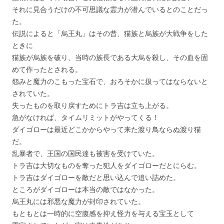
それに見合うだけの不可思議な霊力が潜んでいるとのことだっ
た。
伝説によると「烏王丸」はその昔、猫族と烏族が大戦争をした
ときに
猫族が烏族を破り、当時の族長である大烏を殺し、その血を固
めて作ったとされる。
怨みと魔力のこもった宝石で、おろそかに扱ってはならないと
されていた。
失ったものを取り戻すためにトラ吉は立ち上がる。
急がなければ、タイムリミットがやってくる！
ダイゴローは最近どこかからやって来た渡り鳥ならぬ渡り猫
だ。
乱暴者で、王国の国民達も被害を受けていた。
トラ吉は大切なものを奪った犯人をダイゴローだとにらむ。
トラ吉はダイゴローを敵だと思い込んで追い詰めた。
ところがダイゴローは本当の敵ではなかった。
烏王丸には邪悪な魔力が封印されていた。
もともとは一時的に空腹感を抑え怪力を与える宝玉として