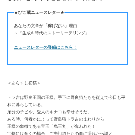
★
ぴこ蔵ニュースレター
★
あなたの文章が
「稼げない」
理由
～『生成AI時代のストーリーテリング』
ニュースレターの登録はこちら！
＜あらすじ初稿＞
トラ吉は野良王国の王様。手下に野良猫たちを従えて今日も平
和に暮らしている。
弟分のチビや、愛人のキナコも幸せそうだ。
ある時、何者かによって野良猫トラ吉のまわりから
王様の象徴である宝玉「烏王丸」が奪われた！
宝物には多くの場合、ご先祖猫たちの血に濡れた伝説と、