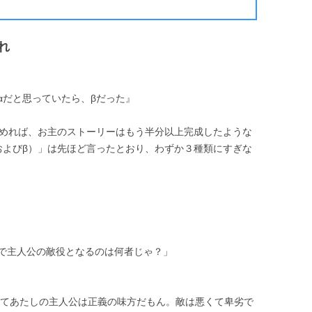
れ
αだと思っていたら、βだった』
決めれば、お主のストーリーはもう半分以上完成したような
およびβ）」は先ほど言ったとおり、わずか３種類にすぎな
で主人公の敵役となるのは何者じゃ？」
ってあたしの主人公は正義の味方だもん。敵は悪くて卑劣で