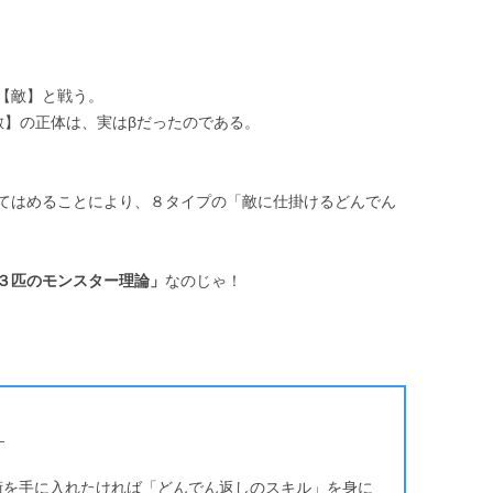
【敵】と戦う。
敵】の正体は、実はβだったのである。
てはめることにより、８タイプの「敵に仕掛けるどんでん
３匹のモンスター理論」
なのじゃ！
』
術を手に入れたければ「どんでん返しのスキル」を身に