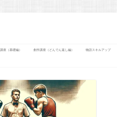
コ
ン
講座（基礎編）
創作講座（どんでん返し編）
物語スキルアップ
テ
ン
ツ
へ
ス
キ
ッ
プ