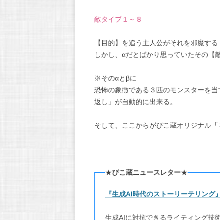
敵タイプ１～８
【目的】を追う主人公がそれを邪魔する
しかし、αだとばかり思っていたその【
※そのαとβに
恐怖の象徴である３匹のモンスターを当
返し」が自動的に出来る。
そして、ここからがぴこ蔵オリジナル
「
★
ぴこ蔵ニュースレター
★
『生成AI時代のストーリーテリング
生成AIに対抗できるライティング技