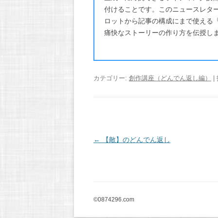
付けることです。このニュースレタ
ロットから記事の構成にまで使える
痛快なストーリーの作り方を伝授し
カテゴリー:
創作講座（どんでん返し編）
|
投
←
【敵】のどんでん返し
稿
ナ
ビ
ゲ
©0874296.com
ー