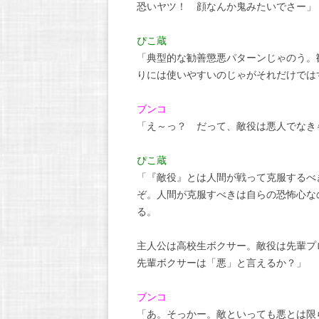
恐いヤツ！ 顔なんか鬼みたいでさー」
ぴこ蔵
「典型的な勧善懲悪パターンじゃのう。
りには使いやすいのじゃがそれだけでは
ブンコ
「え～っ？ だって、敵役は悪人でなき
ぴこ蔵
「『敵役』とは人間が戦って克服するべ
ぞ。人間が克服すべきは自らの恐怖心な
る。
主人公は高校生ボクサー。敵役は先輩プ
先輩ボクサーは「悪」と言えるか？」
ブンコ
「あ。そっかー。敵といっても悪とは限